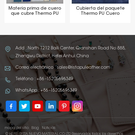
Materia prima de cuero
Cubierta del paquete
que cubre Thermo PU
Thermo PU Cuero
sintético sintético
Materia prima
Add : North 1212 Baili Center, Qianshan Road No.888,
Zhengwu District, Hefei Anhui China
Correo electrónico : sales@ristapuleather.com
Teléfono : +86 -15205696349
WhatsApp : +86 -15205696349
mapa del sitio
Blog
Noticias
© HEFEI RISTA NUEVO MATERIAL CO LTD Reservados todos los derechos