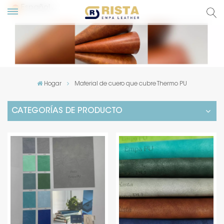
Español
glish
сский
Hogar
Material de cuero que cubre Thermo PU
pañol
CATEGORÍAS DE PRODUCTO
rtuguês