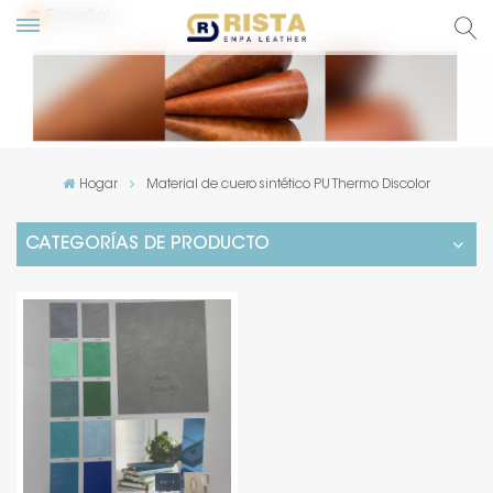
Español
glish
сский
Hogar
Material de cuero sintético PU Thermo Discolor
pañol
CATEGORÍAS DE PRODUCTO
rtuguês