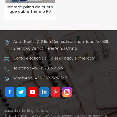
Materia prima de cuero
que cubre Thermo PU
Add : North 1212 Baili Center, Qianshan Road No.888,
Zhengwu District, Hefei Anhui China
Correo electrónico : sales@ristapuleather.com
Teléfono : +86 -15205696349
WhatsApp : +86 -15205696349
mapa del sitio
Blog
Noticias
© HEFEI RISTA NUEVO MATERIAL CO LTD Reservados todos los derechos