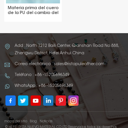
Materia prima del cuero
de la PU del cambio del
color de la etiqueta de
los pantalones vaqueros
de los colores marrones
Add : North 1212 Baili Center, Qianshan Road No.888,
Zhengwu District, Hefei Anhui China
Correo electrónico : sales@ristapuleather.com
Teléfono : +86 -15205696349
WhatsApp : +86 -15205696349
mapa del sitio
Blog
Noticias
© HEFEI RISTA NUEVO MATERIAL CO LTD Reservados todos los derechos