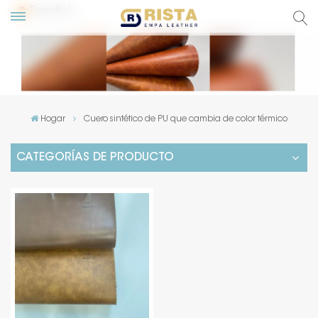
Español
glish
сский
Hogar
Cuero sintético de PU que cambia de color térmico
pañol
CATEGORÍAS DE PRODUCTO
rtuguês