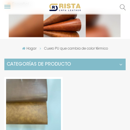
Español
glish
сский
Hogar
Cuero PU que cambia de color térmico
pañol
CATEGORÍAS DE PRODUCTO
rtuguês