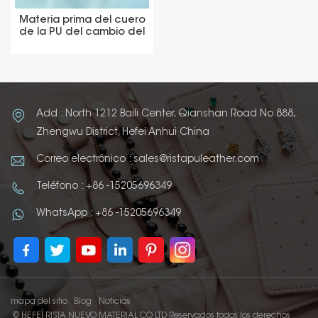
Materia prima del cuero
de la PU del cambio del
color de la etiqueta de
los pantalones vaqueros
de los colores marrones
Add : North 1212 Baili Center, Qianshan Road No.888,
Zhengwu District, Hefei Anhui China
Correo electrónico : sales@ristapuleather.com
Teléfono : +86 -15205696349
WhatsApp : +86 -15205696349
mapa del sitio
Blog
Noticias
© HEFEI RISTA NUEVO MATERIAL CO LTD Reservados todos los derechos