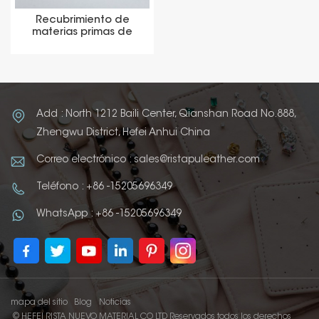
Recubrimiento de
materias primas de
cuero Thermo PU
Add : North 1212 Baili Center, Qianshan Road No.888,
Zhengwu District, Hefei Anhui China
Correo electrónico : sales@ristapuleather.com
Teléfono : +86 -15205696349
WhatsApp : +86 -15205696349
mapa del sitio
Blog
Noticias
© HEFEI RISTA NUEVO MATERIAL CO LTD Reservados todos los derechos