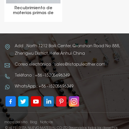
Recubrimiento de
materias primas de
cuero Thermo PU
Add : North 1212 Baili Center, Qianshan Road No.888,
Zhengwu District, Hefei Anhui China
Correo electrónico : sales@ristapuleather.com
Teléfono : +86 -15205696349
WhatsApp : +86 -15205696349
mapa del sitio
Blog
Noticias
© HEFEI RISTA NUEVO MATERIAL CO LTD Reservados todos los derechos