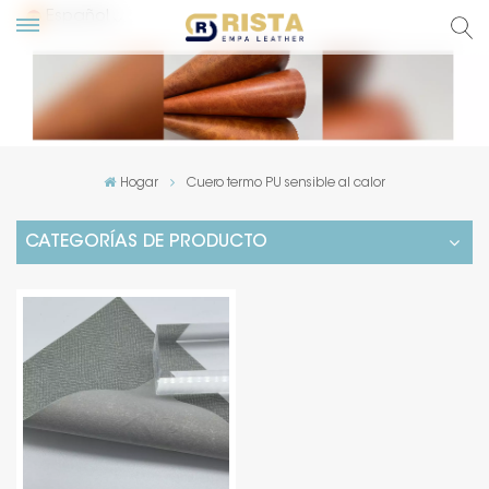
Español
glish
сский
Hogar
Cuero termo PU sensible al calor
pañol
CATEGORÍAS DE PRODUCTO
rtuguês