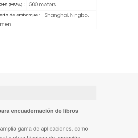
500 meters
den (MOQ) :
Shanghai, Ningbo,
erto de embarque :
amen
para encuadernación de libros
 amplia gama de aplicaciones, como
set y otras técnicas de impresión.