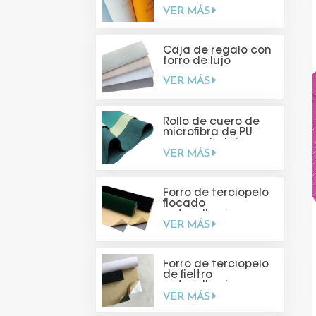
termoplástico mate
VER MÁS
suave al tacto
Caja de regalo con
forro de lujo
VER MÁS
Rollo de cuero de
microfibra de PU
para embalaje
VER MÁS
Forro de terciopelo
flocado
autoadhesivo
VER MÁS
Forro de terciopelo
de fieltro
autoadhesivo para
VER MÁS
hacer tú mismo