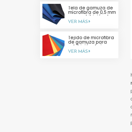
Tela de gamuza de
microfibra de 0,5 mm
para exhibición de
VER MÁS
joyas
Tejido de microfibra
de gamuza para
exhibición de joyas
VER MÁS