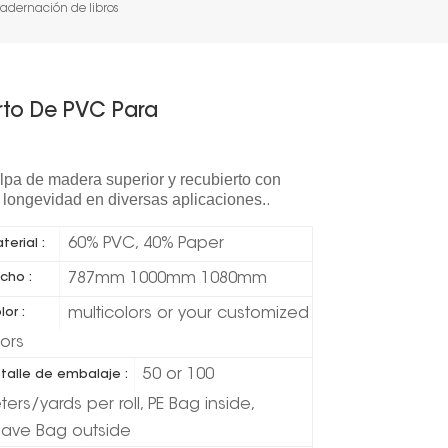
uadernación de libros
rto De PVC Para
lpa de madera superior y recubierto con
y longevidad en diversas aplicaciones.
.
60% PVC, 40% Paper
terial :
787mm 1000mm 1080mm
cho :
multicolors or your customized
lor :
lors
50 or 100
talle de embalaje :
ers/yards per roll, PE Bag inside,
ave Bag outside