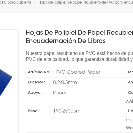
o PU para cubierta
Hojas de polipiel de papel recubierto de PVC para enc
Hojas De Polipiel De Papel Recubie
Encuadernación De Libros
Nuestro papel recubierto de PVC está hecho de pu
PVC de alta calidad, lo que garantiza durabilidad 
PVC Coated Paper
Artículo No :
Ma
0.2-0.5mm
Espesor :
An
Paper
Apoyo :
Co
co
190-230gsm
Peso :
De
met
We