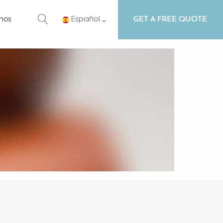
GET A FREE QUOTE
nos
Español
English
Русский
Español
Português
A