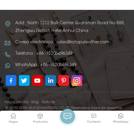
Add : North 1212 Baili Center, Qianshan Road No.888,
Zhengwu District, Hefei Anhui China
Correo electrónico : sales@ristapuleather.com
Teléfono : +86 -15205696349
WhatsApp : +86 -15205696349
mapa del sitio
Blog
Noticias
© HEFEI RISTA NUEVO MATERIAL CO LTD Reservados todos los derechos
IPv6 RED SOPORTADA
Hogar
Productos
Contacto
WhatsApp