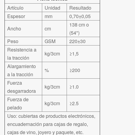
Artículo
Unidad
Resultado
Espesor
mm
0,70±0,05
138 cm o
Ancho
cm
(54")
Peso
GSM
220±30
Resistencia a
kg/3cm
≥1,5
la tracción
Alargamiento
%
≥200
a la tracción
Fuerza
kg/3cm
≥1.0
desgarradora
Fuerza de
kg/3cm
≥2.5
pelado
Uso: cubiertas de productos electrónicos,
encuadernación para cajas de regalo,
cajas de vino, joyero y paquete, etc.