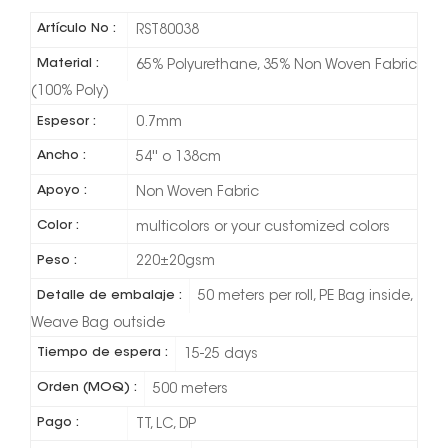
Artículo No :
RST80038
Material :
65% Polyurethane, 35% Non Woven Fabric
(100% Poly)
Espesor :
0.7mm
Ancho :
54'' o 138cm
Apoyo :
Non Woven Fabric
Color :
multicolors or your customized colors
Peso :
220±20gsm
Detalle de embalaje :
50 meters per roll, PE Bag inside,
Weave Bag outside
Tiempo de espera :
15-25 days
Orden (MOQ) :
500 meters
Pago :
TT, LC, DP