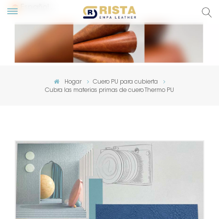
Español
glish
сский
Hogar
Cuero PU para cubierta
Cubra las materias primas de cuero Thermo PU
pañol
rtuguês