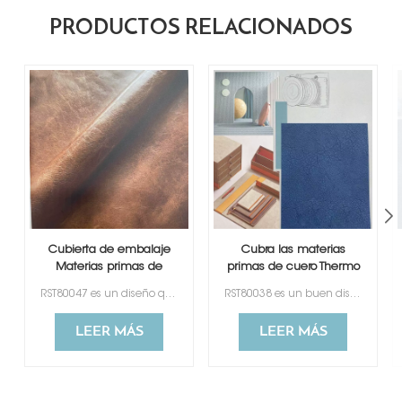
PRODUCTOS RELACIONADOS
Cubierta de embalaje
Cubra las materias
Materias primas de
primas de cuero Thermo
cuero termo PU
PU
RST80047 es un diseño que imita el cuero genuino. Tiene un buen tacto sintiéndose como la piel.
RST80038 es un buen diseño de cuero artificial que cambia de color que imita el cuero genuino.
LEER MÁS
LEER MÁS