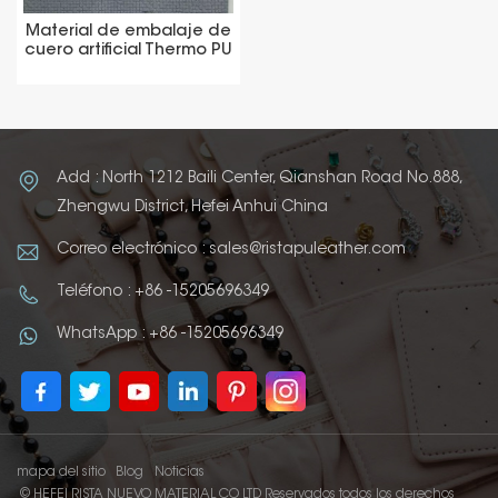
Material de embalaje de
cuero artificial Thermo PU
Add : North 1212 Baili Center, Qianshan Road No.888,
Zhengwu District, Hefei Anhui China
Correo electrónico : sales@ristapuleather.com
Teléfono : +86 -15205696349
WhatsApp : +86 -15205696349
mapa del sitio
Blog
Noticias
© HEFEI RISTA NUEVO MATERIAL CO LTD Reservados todos los derechos