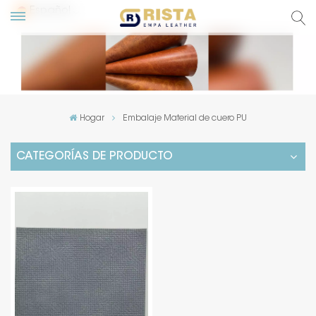
Español
glish
сский
Hogar
Embalaje Material de cuero PU
pañol
CATEGORÍAS DE PRODUCTO
rtuguês