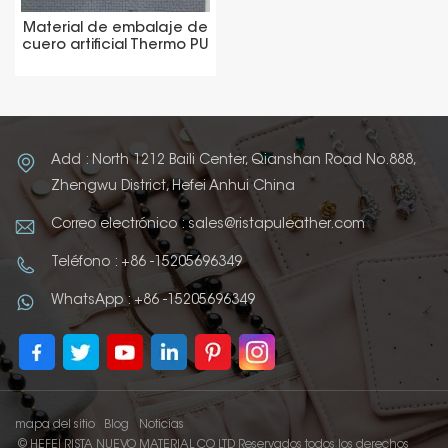
Material de embalaje de
cuero artificial Thermo PU
Add : North 1212 Baili Center, Qianshan Road No.888,
Zhengwu District, Hefei Anhui China
Correo electrónico : sales@ristapuleather.com
Teléfono : +86 -15205696349
WhatsApp : +86 -15205696349
mapa del sitio
Blog
Noticias
© HEFEI RISTA NUEVO MATERIAL CO LTD Reservados todos los derechos