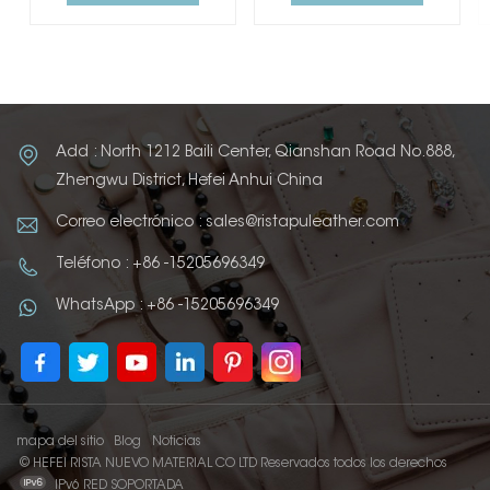
Add : North 1212 Baili Center, Qianshan Road No.888,
Zhengwu District, Hefei Anhui China
Correo electrónico : sales@ristapuleather.com
Teléfono : +86 -15205696349
WhatsApp : +86 -15205696349
mapa del sitio
Blog
Noticias
© HEFEI RISTA NUEVO MATERIAL CO LTD Reservados todos los derechos
IPv6 RED SOPORTADA