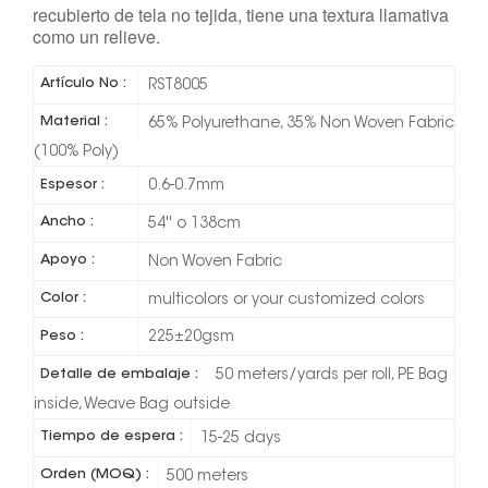
recubierto de tela no tejida, tiene una textura llamativa
como un relieve.
Artículo No :
RST8005
Material :
65% Polyurethane, 35% Non Woven Fabric
(100% Poly)
Espesor :
0.6-0.7mm
Ancho :
54'' o 138cm
Apoyo :
Non Woven Fabric
Color :
multicolors or your customized colors
Peso :
225±20gsm
Detalle de embalaje :
50 meters/yards per roll, PE Bag
inside, Weave Bag outside
Tiempo de espera :
15-25 days
Orden (MOQ) :
500 meters