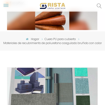
Español
glish
сский
Hogar
Cuero PU para cubierta
Materiales de recubrimiento de poliuretano coagulado bruñido con calor
pañol
rtuguês