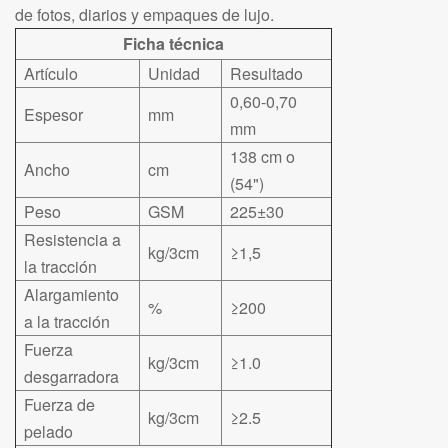
de fotos, diarios y empaques de lujo.
Ficha técnica
Artículo
Unidad
Resultado
0,60-0,70
Espesor
mm
mm
138 cm o
Ancho
cm
(54")
Peso
GSM
225±30
Resistencia a
kg/3cm
≥1,5
la tracción
Alargamiento
%
≥200
a la tracción
Fuerza
kg/3cm
≥1.0
desgarradora
Fuerza de
kg/3cm
≥2.5
pelado