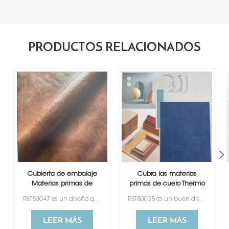
PRODUCTOS RELACIONADOS
Cubierta de embalaje
Cubra las materias
Materias primas de
primas de cuero Thermo
cuero termo PU
PU
RST80047 es un diseño que imita el cuero genuino. Tiene un buen tacto sintiéndose como la piel.
RST80038 es un buen diseño de cuero artificial que cambia de color que imita el cuero genuino.
LEER MÁS
LEER MÁS