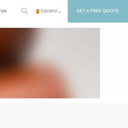
GET A FREE QUOTE
nos
Español
English
Русский
Español
Português