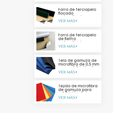
Forro de terciopelo
flocado
autoadhesivo
VER MÁS
Forro de terciopelo
de fieltro
autoadhesivo para
VER MÁS
hacer tú mismo
Tela de gamuza de
microfibra de 0,5 mm
para exhibición de
VER MÁS
joyas
Tejido de microfibra
de gamuza para
exhibición de joyas
VER MÁS