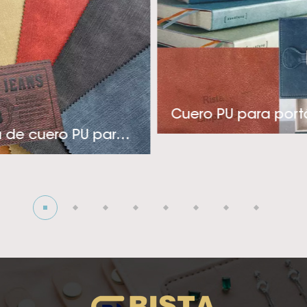
e variedad de colores, relieves y acabados elegantes. 
cuado para la industria de etiquetas, empaques y cubier
ia técnica y pensamiento innovador, Rista adopta un en
 productos rentables y específicos para aplicaciones q
es.’ necesidades. Si está buscando un proveedor de cuero
Cuero PU para portá
calor de alta calidad constante para su elegante indust
Etiqueta de cuero PU para jeans
or favor, póngase en contacto con nosotros! La visión d
ertirse en el ¡El mejor y más profesional proveedor de cu
mico! Esperamos crear una cooperación profunda con us