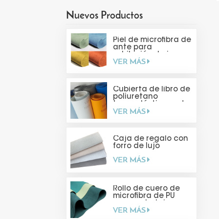
Nuevos Productos
Piel de microfibra de
ante para
exhibición de joyas
VER MÁS
Cubierta de libro de
poliuretano
termoplástico mate
VER MÁS
suave al tacto
Caja de regalo con
forro de lujo
VER MÁS
Rollo de cuero de
microfibra de PU
para embalaje
VER MÁS