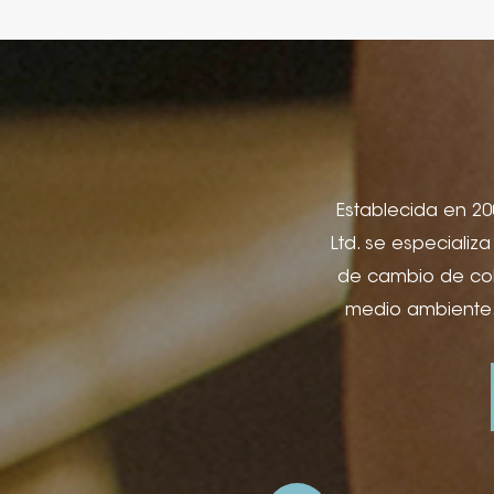
Establecida en 200
Ltd. se especializ
de cambio de colo
medio ambiente.
utilizados. para 
cuadernos y lib
regalo, cajas d
publicidad y apli
láminas, impresi