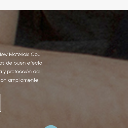
 New Materials Co.,
icas de buen efecto
a y protección del
 son ampliamente
lería, portadas de
ón para cajas de
el, proyectos de
citar Estampado de
fía, estampado en