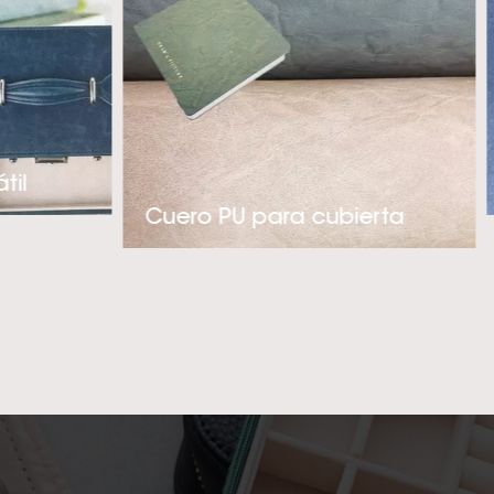
Es súper suave al
tas de lujo. Con
foque proactivo en
ue se adaptan a
 sintético de PU
til
ria de ropa, fundas
Cuero PU para cubierta
e la empresa es
ero sintético PU
ted!