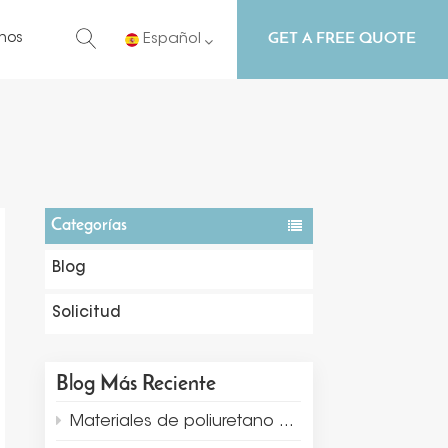
GET A FREE QUOTE
nos
Español
English
Русский
Español
Categorías
Português
Blog
Solicitud
Blog Más Reciente
Materiales de poliuretano creativos para la exhibición y el embalaje de joyas.