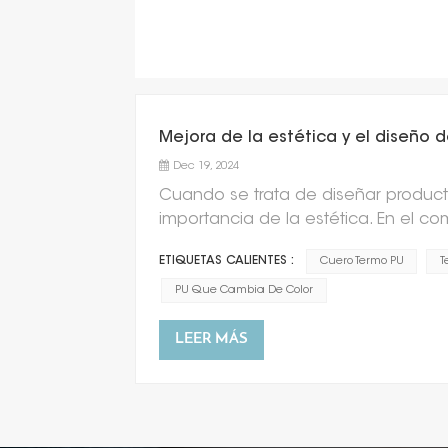
Mejora de la estética y el diseño
Dec 19, 2024
Cuando se trata de diseñar product
importancia de la estética. En el co
funcionalidad sino también diseños 
ETIQUETAS CALIENTES :
Cuero Termo PU
T
Thermo PU Leather, ofreciendo una s
artículo, exploraremos cómo Thermo 
PU Que Cambia De Color
producto. Cuero termo PU., tambié
sus características destacadas es 
LEER MÁS
temperatura, añadiendo un elemento 
un accesorio de moda o un artículo
puede elevar instantáneamente el at
característica principal del efecto 