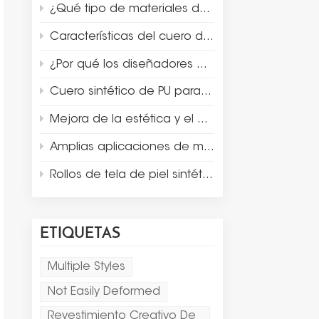
¿Qué tipo de materiales de recubrimiento son adecuados para el embalaje de lujo y la exhibición de joyas?
Características del cuero de gamuza de microfibra
¿Por qué los diseñadores eligen microfibra de gamuza para la exhibición y embalaje de joyas de lujo?
Cuero sintético de PU para accesorios de escaparate de joyeros
Mejora de la estética y el diseño del producto con cuero Thermo PU
Amplias aplicaciones de materiales de cuero sintético
Rollos de tela de piel sintética de doble cara para mantel individual
ETIQUETAS
Multiple Styles
Not Easily Deformed
Revestimiento Creativo De