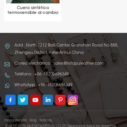
Cuero sintético
termosensible al cambio
de temperatura reactivo
al calor para la cubierta
del material de embalaje
Add : North 1212 Baili Center, Qianshan Road No.888,
Zhengwu District, Hefei Anhui China
Correo electrónico : sales@ristapuleather.com
Teléfono : +86 -15205696349
WhatsApp : +86 -15205696349
mapa del sitio
Blog
Noticias
© HEFEI RISTA NUEVO MATERIAL CO LTD Reservados todos los derechos