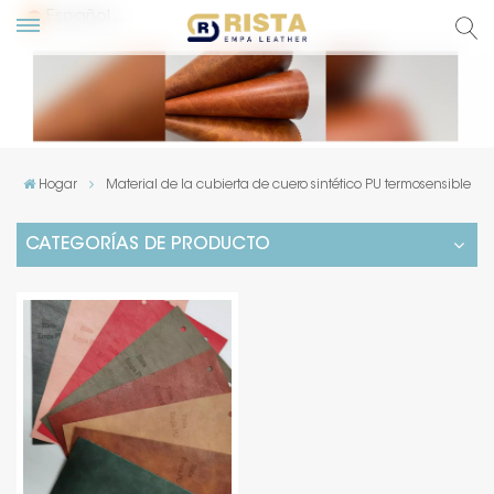
Español
glish
сский
Hogar
Material de la cubierta de cuero sintético PU termosensible
pañol
CATEGORÍAS DE PRODUCTO
rtuguês