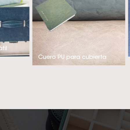
Es súper suave al
tas de lujo. Con
foque proactivo en
ue se adaptan a
 sintético de PU
til
ria de ropa, fundas
Cuero PU para cubierta
e la empresa es
ero sintético PU
ted!