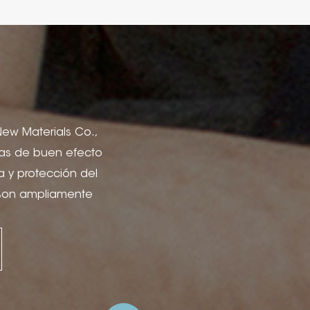
 New Materials Co.,
icas de buen efecto
a y protección del
 son ampliamente
lería, portadas de
ón para cajas de
el, proyectos de
citar Estampado de
fía, estampado en