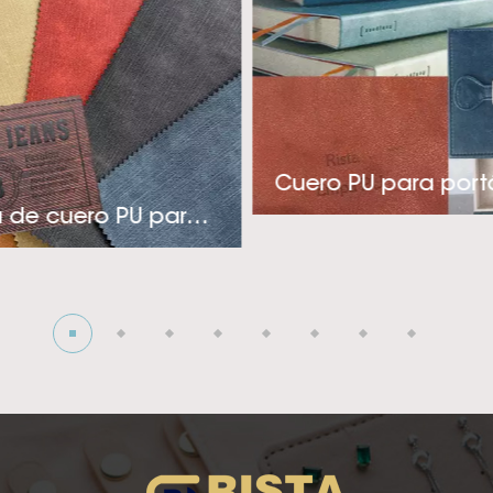
e variedad de colores, relieves y acabados elegantes. 
cuado para la industria de etiquetas, empaques y cubier
ia técnica y pensamiento innovador, Rista adopta un en
 productos rentables y específicos para aplicaciones q
es.’ necesidades. Si está buscando un proveedor de cuero
Cuero PU para portá
calor de alta calidad constante para su elegante indust
Etiqueta de cuero PU para jeans
or favor, póngase en contacto con nosotros! La visión d
ertirse en el ¡El mejor y más profesional proveedor de cu
mico! Esperamos crear una cooperación profunda con us