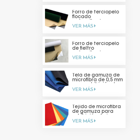
Forro de terciopelo
flocado
autoadhesivo
VER MÁS
Forro de terciopelo
de fieltro
autoadhesivo para
VER MÁS
hacer tú mismo
Tela de gamuza de
microfibra de 0,5 mm
para exhibición de
VER MÁS
joyas
Tejido de microfibra
de gamuza para
exhibición de joyas
VER MÁS