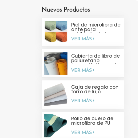
Nuevos Productos
Piel de microfibra de
ante para
exhibición de joyas
VER MÁS
Cubierta de libro de
poliuretano
termoplástico mate
VER MÁS
suave al tacto
Caja de regalo con
forro de lujo
VER MÁS
Rollo de cuero de
microfibra de PU
para embalaje
VER MÁS