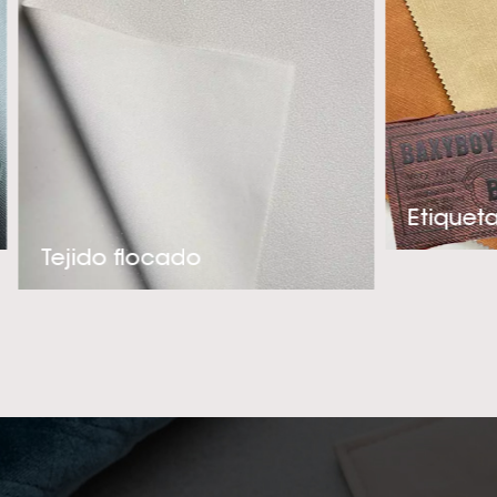
en una alucinant
tacto y muy ade
nuestra experienc
la creación de
nuestros client
termo bruñido por 
o embalaje, ¡p
intentando conv
Tejido flocado
tér