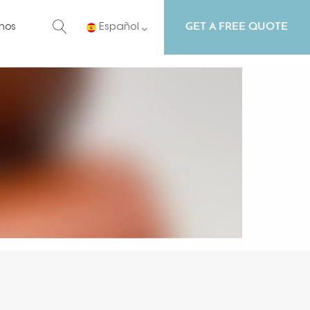
GET A FREE QUOTE
nos
Español
English
Русский
Español
Português