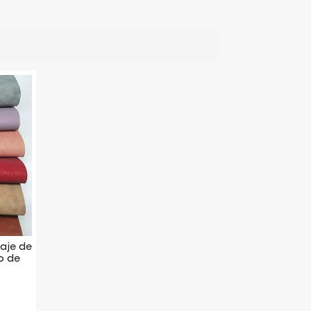
aje de
o de
 calor