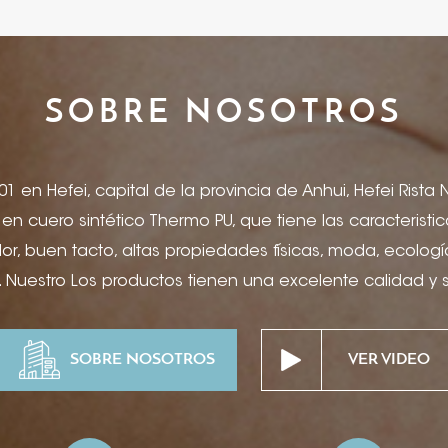
SOBRE NOSOTROS
1 en Hefei, capital de la provincia de Anhui, Hefei Rista
a en cuero sintético Thermo PU, que tiene las caracterist
r, buen tacto, altas propiedades físicas, moda, ecologí
 Nuestro Los productos tienen una excelente calidad y
etiquetas de jeans, portadas de menús, artículos de pape
ros, portadas de productos electrónicos, encuadernaci
SOBRE NOSOTROS
VER VIDEO
e vino, joyero y paquete, suministros de escritorio de hot
caciones de hospitalidad de alta gama, etc. Puede soli
ón de tinta, grabado y relieve, impresión offset, serigra