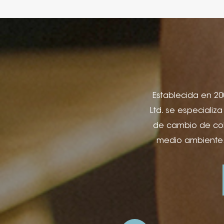
Establecida en 200
Ltd. se especializ
de cambio de colo
medio ambiente.
utilizados. para 
cuadernos y lib
regalo, cajas d
publicidad y apli
láminas, impresi