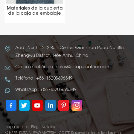
Materiales de la cubierta
de la caja de embalaje
de cuero Thermo PU
Add : North 1212 Baili Center, Qianshan Road No.888,
Zhengwu District, Hefei Anhui China
Correo electrónico : sales@ristapuleather.com
Teléfono : +86 -15205696349
WhatsApp : +86 -15205696349
mapa del sitio
Blog
Noticias
© HEFEI RISTA NUEVO MATERIAL CO LTD Reservados todos los derechos