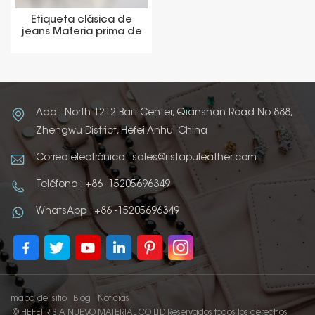
Etiqueta clásica de
jeans Materia prima de
cuero sintético
termoreactivo
Add : North 1212 Baili Center, Qianshan Road No.888,
Zhengwu District, Hefei Anhui China
Correo electrónico : sales@ristapuleather.com
Teléfono : +86 -15205696349
WhatsApp : +86 -15205696349
mapa del sitio
Blog
Noticias
© HEFEI RISTA NUEVO MATERIAL CO LTD Reservados todos los derechos