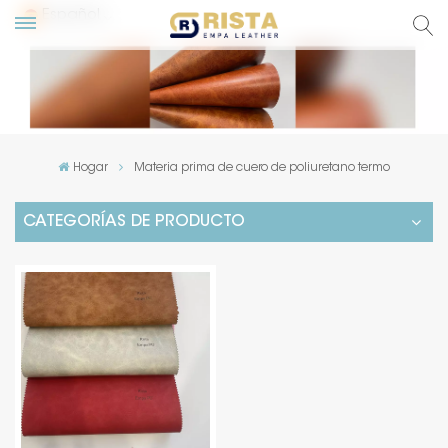
Español
glish
сский
Hogar
Materia prima de cuero de poliuretano termo
pañol
CATEGORÍAS DE PRODUCTO
rtuguês