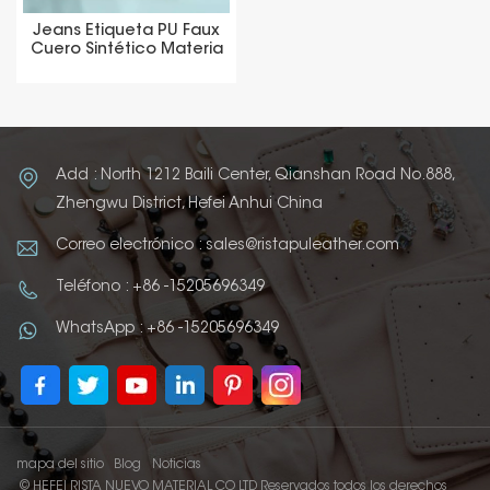
Jeans Etiqueta PU Faux
Cuero Sintético Materia
Prima
Add : North 1212 Baili Center, Qianshan Road No.888,
Zhengwu District, Hefei Anhui China
Correo electrónico : sales@ristapuleather.com
Teléfono : +86 -15205696349
WhatsApp : +86 -15205696349
mapa del sitio
Blog
Noticias
© HEFEI RISTA NUEVO MATERIAL CO LTD Reservados todos los derechos