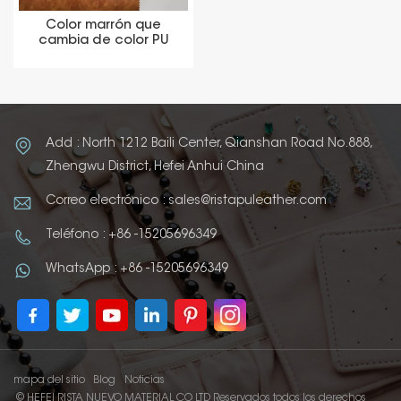
Color marrón que
cambia de color PU
Material de cuero
sintético
Add : North 1212 Baili Center, Qianshan Road No.888,
Zhengwu District, Hefei Anhui China
Correo electrónico : sales@ristapuleather.com
Teléfono : +86 -15205696349
WhatsApp : +86 -15205696349
mapa del sitio
Blog
Noticias
© HEFEI RISTA NUEVO MATERIAL CO LTD Reservados todos los derechos