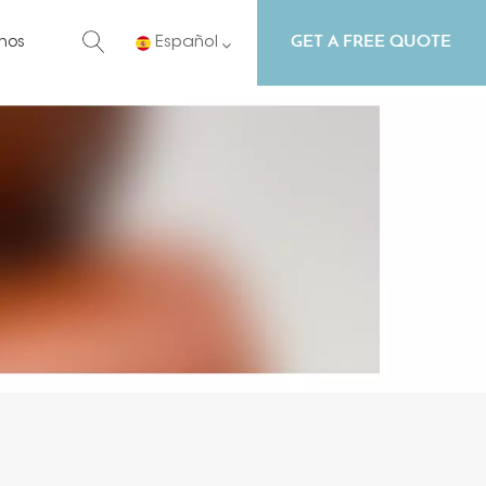
GET A FREE QUOTE
nos
Español
English
Русский
Español
Português