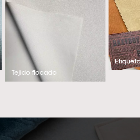
en una alucinant
tacto y muy ade
nuestra experienc
la creación de
nuestros client
termo bruñido por 
o embalaje, ¡p
intentando conv
Tejido flocado
tér