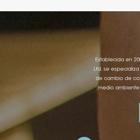
Establecida en 200
Ltd. se especializ
de cambio de colo
medio ambiente.
utilizados. para 
cuadernos y lib
regalo, cajas d
publicidad y apli
láminas, impresi