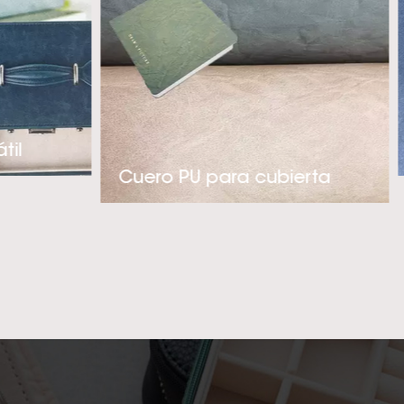
Es súper suave al
tas de lujo. Con
foque proactivo en
ue se adaptan a
 sintético de PU
til
ria de ropa, fundas
Cuero PU para cubierta
e la empresa es
ero sintético PU
ted!