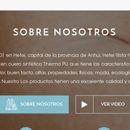
SOBRE NOSOTROS
1 en Hefei, capital de la provincia de Anhui, Hefei Rista
a en cuero sintético Thermo PU, que tiene las caracterist
r, buen tacto, altas propiedades físicas, moda, ecologí
 Nuestro Los productos tienen una excelente calidad y
etiquetas de jeans, portadas de menús, artículos de pape
ros, portadas de productos electrónicos, encuadernaci
SOBRE NOSOTROS
VER VIDEO
e vino, joyero y paquete, suministros de escritorio de hot
caciones de hospitalidad de alta gama, etc. Puede soli
ón de tinta, grabado y relieve, impresión offset, serigra