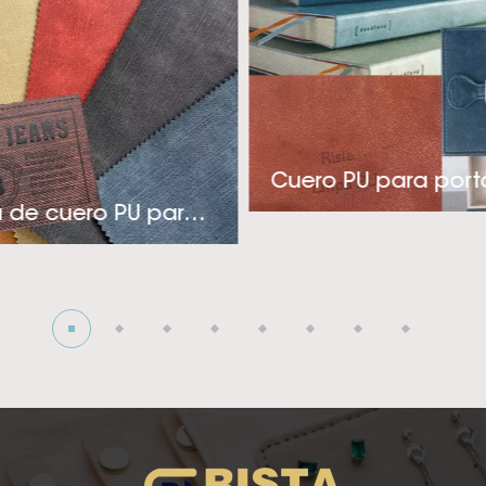
e variedad de colores, relieves y acabados elegantes. 
cuado para la industria de etiquetas, empaques y cubier
ia técnica y pensamiento innovador, Rista adopta un en
 productos rentables y específicos para aplicaciones q
es.’ necesidades. Si está buscando un proveedor de cuero
Cuero PU para portá
calor de alta calidad constante para su elegante indust
Etiqueta de cuero PU para jeans
or favor, póngase en contacto con nosotros! La visión d
ertirse en el ¡El mejor y más profesional proveedor de cu
mico! Esperamos crear una cooperación profunda con us