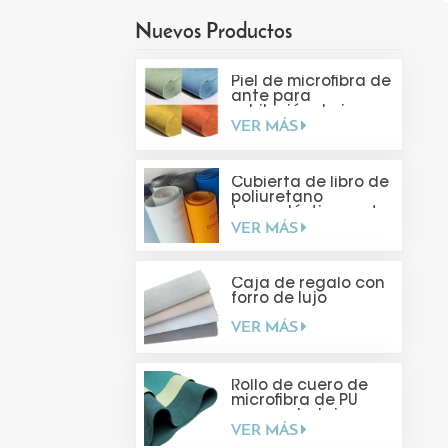
Nuevos Productos
Piel de microfibra de
ante para
exhibición de joyas
VER MÁS
Cubierta de libro de
poliuretano
termoplástico mate
VER MÁS
suave al tacto
Caja de regalo con
forro de lujo
VER MÁS
Rollo de cuero de
microfibra de PU
para embalaje
VER MÁS