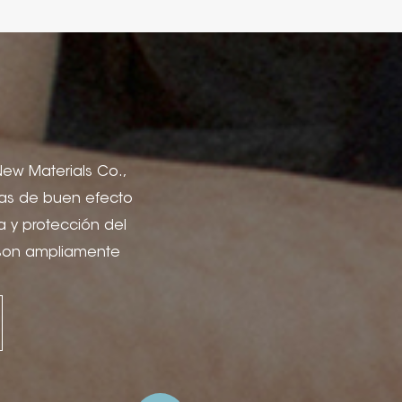
 New Materials Co.,
icas de buen efecto
a y protección del
 son ampliamente
lería, portadas de
ón para cajas de
el, proyectos de
citar Estampado de
fía, estampado en