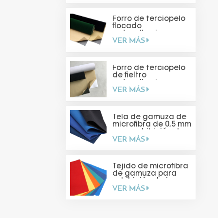
Forro de terciopelo
flocado
autoadhesivo
VER MÁS
Forro de terciopelo
de fieltro
autoadhesivo para
VER MÁS
hacer tú mismo
Tela de gamuza de
microfibra de 0,5 mm
para exhibición de
VER MÁS
joyas
Tejido de microfibra
de gamuza para
exhibición de joyas
VER MÁS