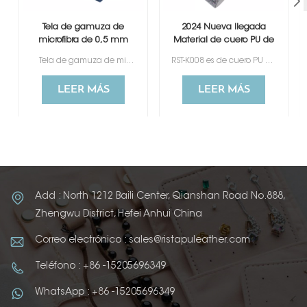
Tela de gamuza de
2024 Nueva llegada
microfibra de 0,5 mm
Material de cuero PU de
para exhibición de joyas
0,6 mm para caja de
Tela de gamuza de microfibra y cueroLa microfibra de gamuza es un material popular para la exhibición de joyas gracias a su textura suave y elegante apariencia. Proporciona un fondo lujoso que realza la presentación de las joyas. Este material se utiliza a menudo en joyeros, bandejas, bolsas y otros accesorios de exhibición para exhibir anillos, aretes, pulseras y collares con eficacia. La suavidad y la naturaleza no abrasiva de la microfibra de gamuza ayudan a proteger las joyas de rayones y daños, a la vez que aportan un toque de sofisticación a la presentación.
RST-K008 es de cuero PU con purpurina de 0,6 mm para cajas de embalaje de lujo.
regalo
LEER MÁS
LEER MÁS
Add : North 1212 Baili Center, Qianshan Road No.888,
Zhengwu District, Hefei Anhui China
Correo electrónico : sales@ristapuleather.com
Teléfono : +86 -15205696349
WhatsApp : +86 -15205696349