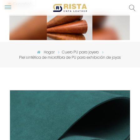
Español
glish
сский
Hogar
Cuero PU para joyero
Piel sintética de microfibra de PU para exhibición de joyas
pañol
rtuguês