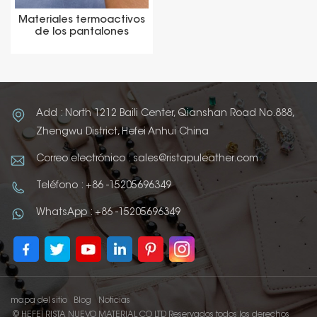
Materiales termoactivos
de los pantalones
vaqueros del rollo del
cuero de la PU de la
etiqueta de la prensa
caliente
Add : North 1212 Baili Center, Qianshan Road No.888,
Zhengwu District, Hefei Anhui China
Correo electrónico : sales@ristapuleather.com
Teléfono : +86 -15205696349
WhatsApp : +86 -15205696349
mapa del sitio
Blog
Noticias
© HEFEI RISTA NUEVO MATERIAL CO LTD Reservados todos los derechos