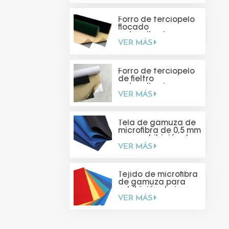
Forro de terciopelo
flocado
autoadhesivo
VER MÁS
Forro de terciopelo
de fieltro
autoadhesivo para
VER MÁS
hacer tú mismo
Tela de gamuza de
microfibra de 0,5 mm
para exhibición de
VER MÁS
joyas
Tejido de microfibra
de gamuza para
exhibición de joyas
VER MÁS