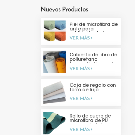
Nuevos Productos
Piel de microfibra de
ante para
exhibición de joyas
VER MÁS
Cubierta de libro de
poliuretano
termoplástico mate
VER MÁS
suave al tacto
Caja de regalo con
forro de lujo
VER MÁS
Rollo de cuero de
microfibra de PU
para embalaje
VER MÁS