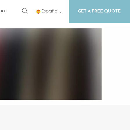
GET A FREE QUOTE
nos
Español
English
Русский
Español
Português