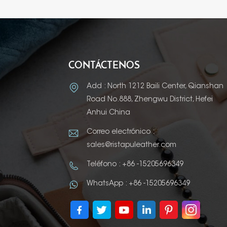
CONTÁCTENOS
Add : North 1212 Baili Center, Qianshan
Road No.888, Zhengwu District, Hefei
Anhui China
Correo electrónico :
sales@ristapuleather.com
Teléfono : +86 -15205696349
WhatsApp : +86 -15205696349