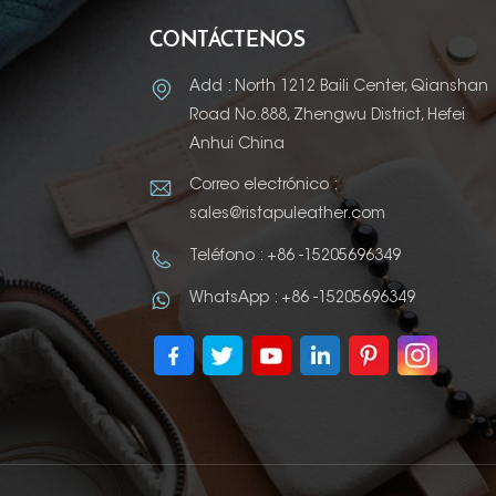
CONTÁCTENOS
Add : North 1212 Baili Center, Qianshan
Road No.888, Zhengwu District, Hefei
Anhui China
Correo electrónico :
sales@ristapuleather.com
Teléfono : +86 -15205696349
WhatsApp : +86 -15205696349