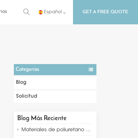
GET A FREE QUOTE
nos
Español
English
Русский
Español
Categorías
Português
Blog
Solicitud
Blog Más Reciente
Materiales de poliuretano creativos para la exhibición y el embalaje de joyas.