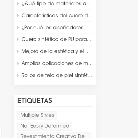
¿Qué tipo de materiales de recubrimiento son adecuados para el embalaje de lujo y la exhibición de joyas?
Características del cuero de gamuza de microfibra
¿Por qué los diseñadores eligen microfibra de gamuza para la exhibición y embalaje de joyas de lujo?
Cuero sintético de PU para accesorios de escaparate de joyeros
Mejora de la estética y el diseño del producto con cuero Thermo PU
Amplias aplicaciones de materiales de cuero sintético
Rollos de tela de piel sintética de doble cara para mantel individual
ETIQUETAS
Multiple Styles
Not Easily Deformed
Revestimiento Creativo De