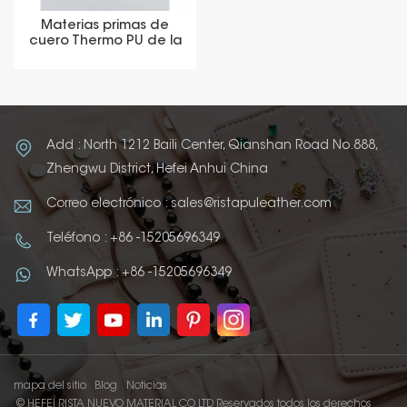
Materias primas de
cuero Thermo PU de la
cubierta que cambia de
color
Add : North 1212 Baili Center, Qianshan Road No.888,
Zhengwu District, Hefei Anhui China
Correo electrónico : sales@ristapuleather.com
Teléfono : +86 -15205696349
WhatsApp : +86 -15205696349
mapa del sitio
Blog
Noticias
© HEFEI RISTA NUEVO MATERIAL CO LTD Reservados todos los derechos