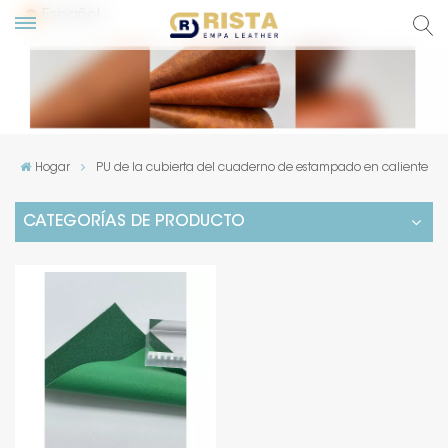
Español
glish
сский
Hogar
PU de la cubierta del cuaderno de estampado en caliente
pañol
CATEGORÍAS DE PRODUCTO
rtuguês