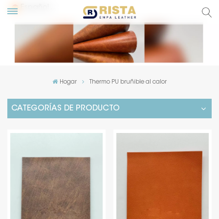
Español
glish
сский
Hogar
Thermo PU bruñible al calor
pañol
CATEGORÍAS DE PRODUCTO
rtuguês