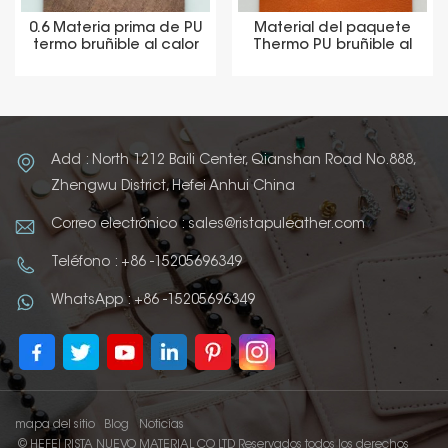
0.6 Materia prima de PU
Material del paquete
termo bruñible al calor
Thermo PU bruñible al
calor
Add : North 1212 Baili Center, Qianshan Road No.888,
Zhengwu District, Hefei Anhui China
Correo electrónico : sales@ristapuleather.com
Teléfono : +86 -15205696349
WhatsApp : +86 -15205696349
mapa del sitio
Blog
Noticias
© HEFEI RISTA NUEVO MATERIAL CO LTD Reservados todos los derechos