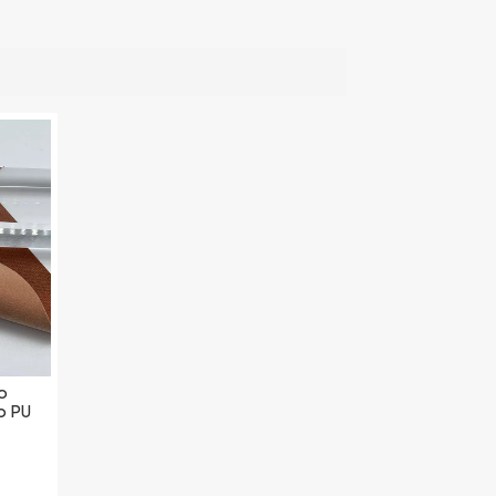
o
o PU