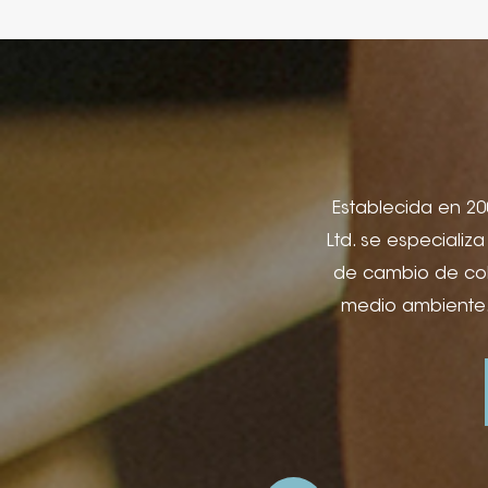
Establecida en 200
Ltd. se especializ
de cambio de colo
medio ambiente.
utilizados. para 
cuadernos y lib
regalo, cajas d
publicidad y apli
láminas, impresi