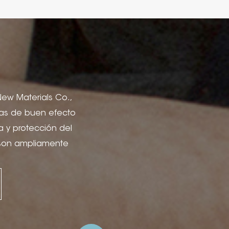
 New Materials Co.,
icas de buen efecto
a y protección del
 son ampliamente
lería, portadas de
ón para cajas de
el, proyectos de
citar Estampado de
fía, estampado en