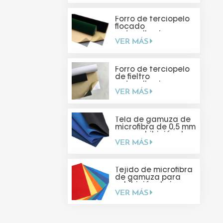
Forro de terciopelo
flocado
autoadhesivo
VER MÁS
Forro de terciopelo
de fieltro
autoadhesivo para
VER MÁS
hacer tú mismo
Tela de gamuza de
microfibra de 0,5 mm
para exhibición de
VER MÁS
joyas
Tejido de microfibra
de gamuza para
exhibición de joyas
VER MÁS