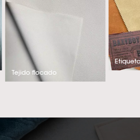
en una alucinant
tacto y muy ade
nuestra experienc
la creación de
nuestros client
termo bruñido por 
o embalaje, ¡p
intentando conv
Tejido flocado
tér