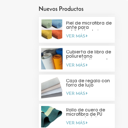
Nuevos Productos
Piel de microfibra de
ante para
exhibición de joyas
VER MÁS
Cubierta de libro de
poliuretano
termoplástico mate
VER MÁS
suave al tacto
Caja de regalo con
forro de lujo
VER MÁS
Rollo de cuero de
microfibra de PU
para embalaje
VER MÁS