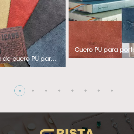
e variedad de colores, relieves y acabados elegantes. 
cuado para la industria de etiquetas, empaques y cubier
ia técnica y pensamiento innovador, Rista adopta un en
 productos rentables y específicos para aplicaciones q
es.’ necesidades. Si está buscando un proveedor de cuero
Cuero PU para portá
calor de alta calidad constante para su elegante indust
Etiqueta de cuero PU para jeans
or favor, póngase en contacto con nosotros! La visión d
ertirse en el ¡El mejor y más profesional proveedor de cu
mico! Esperamos crear una cooperación profunda con us