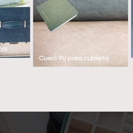
Es súper suave al
tas de lujo. Con
foque proactivo en
ue se adaptan a
 sintético de PU
til
ria de ropa, fundas
Cuero PU para cubierta
e la empresa es
ero sintético PU
ted!