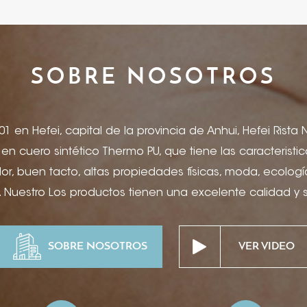
SOBRE NOSOTROS
1 en Hefei, capital de la provincia de Anhui, Hefei Rista
a en cuero sintético Thermo PU, que tiene las caracterist
r, buen tacto, altas propiedades físicas, moda, ecologí
 Nuestro Los productos tienen una excelente calidad y
etiquetas de jeans, portadas de menús, artículos de pape
ros, portadas de productos electrónicos, encuadernaci
SOBRE NOSOTROS
VER VIDEO
e vino, joyero y paquete, suministros de escritorio de hot
caciones de hospitalidad de alta gama, etc. Puede soli
ón de tinta, grabado y relieve, impresión offset, serigra