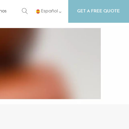
GET A FREE QUOTE
nos
Español
English
Русский
Español
Português