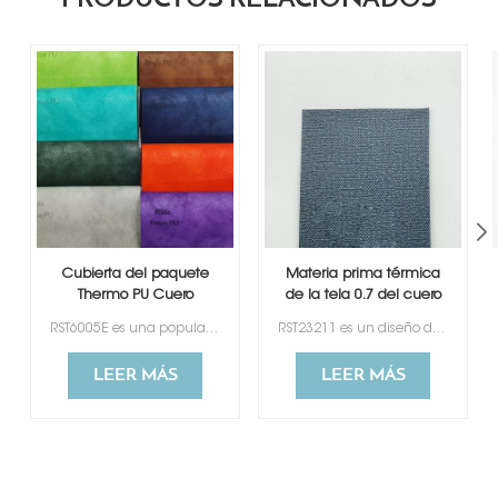
Cubierta del paquete
Materia prima térmica
Thermo PU Cuero
de la tela 0.7 del cuero
sintético sintético
de la PU de la cubierta
RST6005E es una popular piel sintética que cambia de color, ampliamente utilizada para cubiertas de productos electrónicos, encuadernación para cajas de regalo, cajas de vino, joyero y paquete.
RST23211 es un diseño de tela de piel sintética que cambia de color, que se utiliza principalmente para cubiertas de productos electrónicos, encuadernación para cajas de regalo, cajas de vino, joyero y paquete.
Materia prima
electrónica
LEER MÁS
LEER MÁS