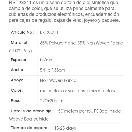
RST23211 es un diseño de tela de piel sintética que
cambia de color, que se utiliza principalmente para
cubiertas de productos electrónicos, encuadernación
para cajas de regalo, cajas de vino, joyero y paquete.
Artículo No :
RST23211
Material :
65% Polyurethane, 35% Non Woven Fabric
(100% Poly)
Espesor :
0.7mm
Ancho :
54'' o 138cm
Apoyo :
Non Woven Fabric
Color :
multicolors or your customized colors
Peso :
220±20gsm
Detalle de embalaje :
50 meters per roll, PE Bag inside,
Weave Bag outside
Tiempo de espera :
15-25 days