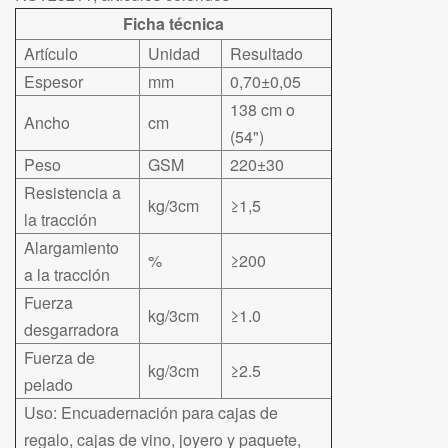
Ficha técnica
Artículo
Unidad
Resultado
Espesor
mm
0,70±0,05
138 cm o
Ancho
cm
(54")
Peso
GSM
220±30
Resistencia a
kg/3cm
≥1,5
la tracción
Alargamiento
%
≥200
a la tracción
Fuerza
kg/3cm
≥1.0
desgarradora
Fuerza de
kg/3cm
≥2.5
pelado
Uso: Encuadernación para cajas de
regalo, cajas de vino, joyero y paquete,