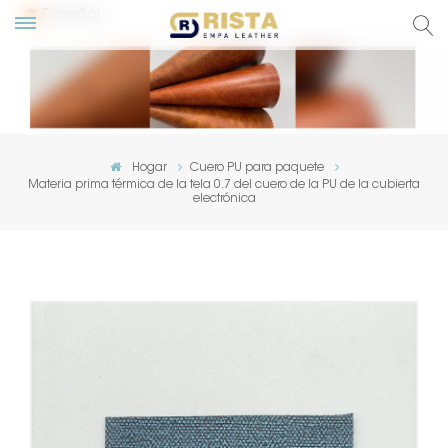
Español
glish
сский
Hogar
Cuero PU para paquete
Materia prima térmica de la tela 0.7 del cuero de la PU de la cubierta
pañol
electrónica
rtuguês