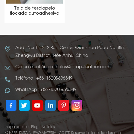
Tela de terciopelo
flocado autoadhesiva
para caja
Add : North 1212 Baili Center, Qianshan Road No.888,
Zhengwu District, Hefei Anhui China
Correo electrónico : sales@ristapuleather.com
Teléfono : +86 -15205696349
WhatsApp : +86 -15205696349
mapa del sitio
Blog
Noticias
© HEFEI RISTA NUEVO MATERIAL CO LTD Reservados todos los derechos