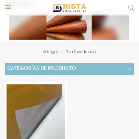
Español
glish
сский
Hogar
Tela flocada azul
pañol
CATEGORÍAS DE PRODUCTO
rtuguês