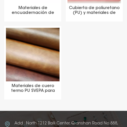
Materiales de
Cubierta de poliuretano
encuadernación de
(PU) y materiales de
libros de tapa dura de
embalaje de lujo
cuero con cambio de
color
Materiales de cuero
termo PU SVEPA para
embalaje y revestimiento
Add : North 1212 Baili Center, Qianshan Road No.888,