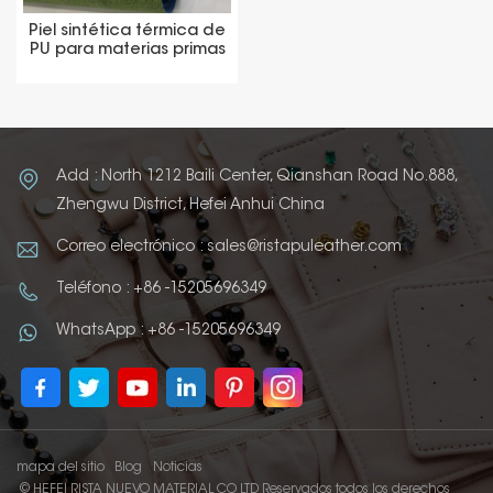
Piel sintética térmica de
PU para materias primas
editoriales y de
embalaje de lujo
Add : North 1212 Baili Center, Qianshan Road No.888,
Zhengwu District, Hefei Anhui China
Correo electrónico : sales@ristapuleather.com
Teléfono : +86 -15205696349
WhatsApp : +86 -15205696349
mapa del sitio
Blog
Noticias
© HEFEI RISTA NUEVO MATERIAL CO LTD Reservados todos los derechos